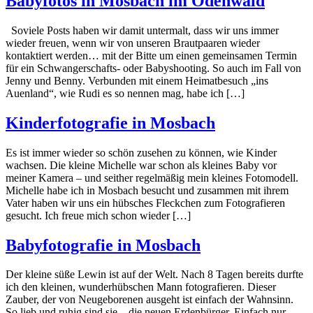
Babyfotos in Mosbach im Odenwald
Soviele Posts haben wir damit untermalt, dass wir uns immer
wieder freuen, wenn wir von unseren Brautpaaren wieder
kontaktiert werden… mit der Bitte um einen gemeinsamen Termin
für ein Schwangerschafts- oder Babyshooting. So auch im Fall von
Jenny und Benny. Verbunden mit einem Heimatbesuch „ins
Auenland“, wie Rudi es so nennen mag, habe ich […]
Kinderfotografie in Mosbach
Es ist immer wieder so schön zusehen zu können, wie Kinder
wachsen. Die kleine Michelle war schon als kleines Baby vor
meiner Kamera – und seither regelmäßig mein kleines Fotomodell.
Michelle habe ich in Mosbach besucht und zusammen mit ihrem
Vater haben wir uns ein hübsches Fleckchen zum Fotografieren
gesucht. Ich freue mich schon wieder […]
Babyfotografie in Mosbach
Der kleine süße Lewin ist auf der Welt. Nach 8 Tagen bereits durfte
ich den kleinen, wunderhübschen Mann fotografieren. Dieser
Zauber, der von Neugeborenen ausgeht ist einfach der Wahnsinn.
So lieb und ruhig sind sie – die neuen Erdenbürger. Einfach nur