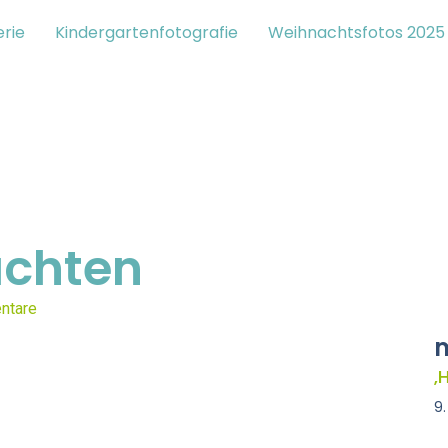
erie
Kindergartenfotografie
Weihnachtsfotos 2025
achten
ntare
m
‚
9