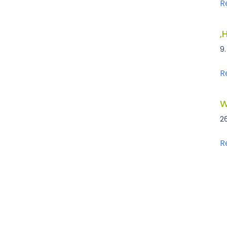
R
‚
9
R
W
2
R